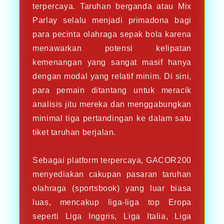
terpercaya. Taruhan berganda atau Mix
Parlay selalu menjadi primadona bagi
para pecinta olahraga sepak bola karena
menawarkan potensi kelipatan
kemenangan yang sangat masif hanya
dengan modal yang relatif minim. Di sini,
para pemain ditantang untuk meracik
analisis jitu mereka dan menggabungkan
minimal tiga pertandingan ke dalam satu
tiket taruhan berjalan.
Sebagai platform terpercaya, GACOR200
menyediakan cakupan pasaran taruhan
olahraga (sportsbook) yang luar biasa
luas, mencakup liga-liga top Eropa
seperti Liga Inggris, Liga Italia, Liga