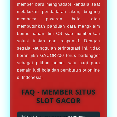
member baru menghadapi kendala saat
melakukan pendaftaran akun, bingung
membaca pasaran bola, atau
membutuhkan panduan cara mengklaim
bonus harian, tim CS siap memberikan
solusi instan dan responsif. Dengan
segala keunggulan terintegrasi ini, tidak
heran jika GACOR200 terus bertengger
sebagai pilihan nomor satu bagi para
pemain judi bola dan pemburu slot online
di Indonesia.
FAQ - MEMBER SITUS
SLOT GACOR