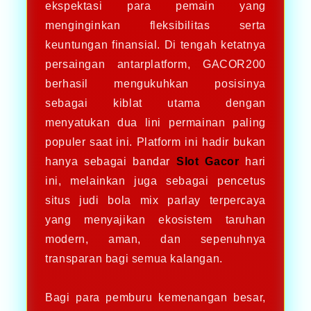
ekspektasi para pemain yang
menginginkan fleksibilitas serta
keuntungan finansial. Di tengah ketatnya
persaingan antarplatform, GACOR200
berhasil mengukuhkan posisinya
sebagai kiblat utama dengan
menyatukan dua lini permainan paling
populer saat ini. Platform ini hadir bukan
hanya sebagai bandar
Slot Gacor
hari
ini, melainkan juga sebagai pencetus
situs judi bola mix parlay terpercaya
yang menyajikan ekosistem taruhan
modern, aman, dan sepenuhnya
transparan bagi semua kalangan.
Bagi para pemburu kemenangan besar,