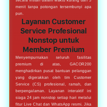
secara instan dalam waktu kurang dari 3
menit tanpa potongan tersembunyi apa
pun.
Layanan Customer
Service Profesional
Nonstop untuk
Member Premium
Menyempurnakan seluruh fasilitas
premium di atas, GACOR200
menghadirkan pusat bantuan pelanggan
yang digerakkan oleh tim Customer
Service (CS) profesional, ramah, dan
berpengalaman. Layanan interaktif ini
siaga 24 jam nonstop setiap hari melalui
fitur Live Chat dan WhatsApp resmi. Jika