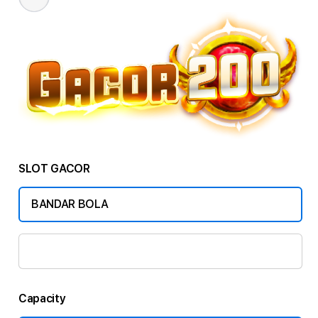
SLOT GACOR
BANDAR BOLA
Capacity