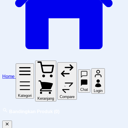
Home
Chat
Login
Kategori
Compare
Keranjang
Bandingkan Produk
(0)