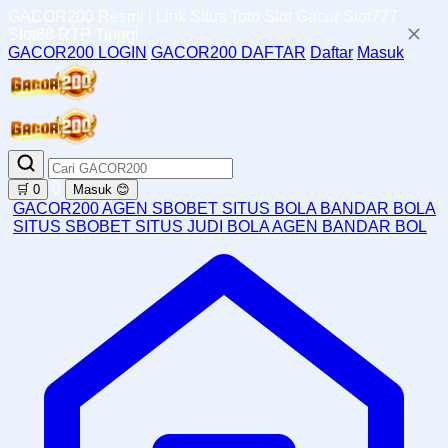
GACOR200 Resmi | Link Situs Toto Slot Gacor Slot777
Slot88 RTP Tinggi
GACOR200 LOGIN
GACOR200 DAFTAR
Daftar
Masuk
0
🛒
0
Masuk
😊
GACOR200
AGEN SBOBET
SITUS BOLA
BANDAR BOLA
SITUS SBOBET
SITUS JUDI BOLA
AGEN BANDAR BOL